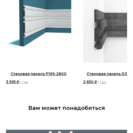
Стеновая панель P169-2800
Стеновая панель D302
3 595
₽
2 650
₽
/
1 pc
/
1 pc
Вам может понадобиться