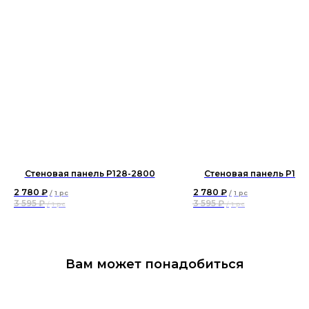
Стеновая панель P128-2800
Стеновая панель P122
2 780
₽
2 780
₽
/
1 pc
/
1 pc
3 595
₽
3 595
₽
/
1 pc
/
1 pc
Вам может понадобиться