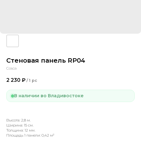
Стеновая панель RP04
Cosca
2 230
₽
/
1 pc
В наличии во Владивостоке
Высота: 2,8 м.
Ширина: 15 см.
Толщина: 12 мм.
Площадь 1 панели: 0,42 м²