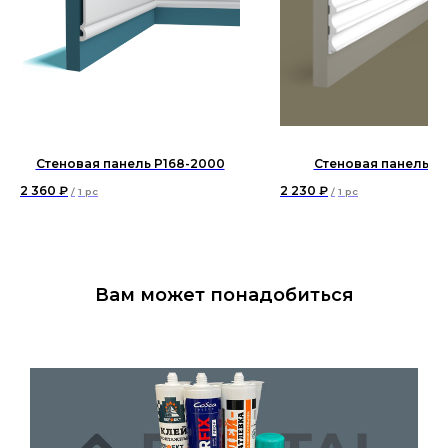
Стеновая панель P168-2000
Стеновая панель R
2 360
₽
2 230
₽
/
1 pc
/
1 pc
Вам может понадобиться