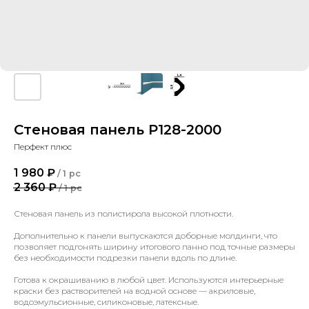
Стеновая панель P128-2000
Перфект плюс
1 980
₽
/
1 pc
2 360
₽
/
1 pc
Стеновая панель из полистирола высокой плотности.
Дополнительно к панели выпускаются доборные молдинги, что
позволяет подгонять ширину итогового панно под точные размеры
без необходимости подрезки панели вдоль по длине.
Готова к окрашиванию в любой цвет. Используются интерьерные
краски без растворителей на водной основе — акриловые,
водоэмульсионные, силиконовые, латексные.