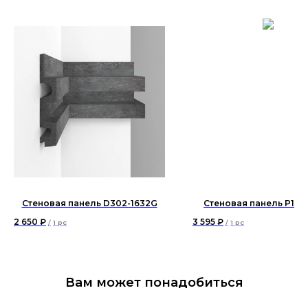
Стеновая панель D302-1632G
Стеновая панель P172
2 650
₽
3 595
₽
/
1 pc
/
1 pc
Вам может понадобиться