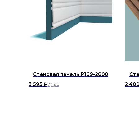
Стеновая панель P169-2800
Сте
3 595
₽
2 40
/
1 pc