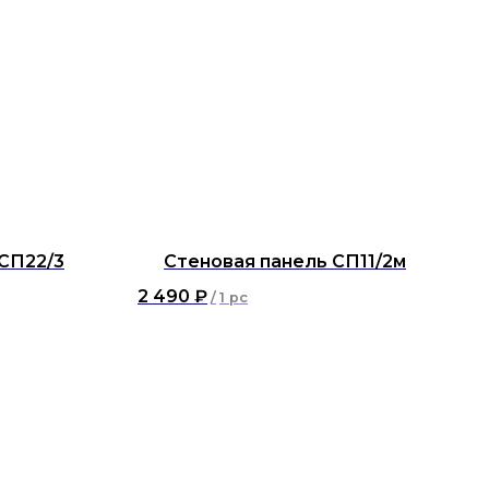
 СП22/3
Стеновая панель СП11/2м
2 490
₽
/
1 pc