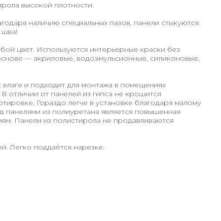
ирола высокой плотности.
агодаря наличию специальных пазов, панели стыкуются
 шва!
бой цвет. Используются интерьерные краски без
основе — акриловые, водоэмульсионные, силиконовые,
к влаге и подходит для монтажа в помещениях
В отличии от панелей из гипса не крошится
ртировке. Гораздо легче в установке благодаря малому
д панелями из полиуретана является повышенная
иям. Панели из полистирола не продавливаются
й. Легко поддаётся нарезке.