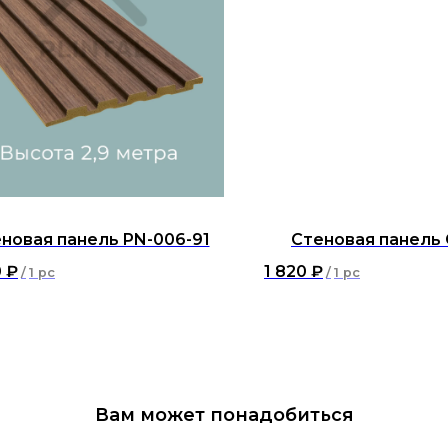
новая панель PN-006-91
Стеновая панель
0
₽
1 820
₽
/
1 pc
/
1 pc
Вам может понадобиться