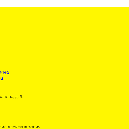
 4145
ru
алова, д. 5.
аил Александрович