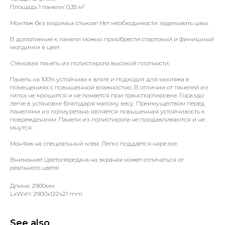
Площадь 1 панели: 0,35 м²
Монтаж без видимых стыков! Нет необходимости заделывать швы.
В дополнение к панели можно приобрести стартовый и финишный
молдинги в цвет.
Стеновая панель из полистирола высокой плотности.
Панель на 100% устойчива к влаге и подходит для монтажа в
помещениях с повышенной влажностью. В отличии от панелей из
гипса не крошится и не ломается при транспортировке. Гораздо
легче в установке благодаря малому весу. Преимуществом перед
панелями из полиуретана является повышенная устойчивость к
повреждениям. Панели из полистирола не продавливаются и не
мнутся.
Монтаж на специальный клей. Легко поддаётся нарезке.
Внимание! Цветопередача на экранах может отличаться от
реального цвета!
Длина: 2900мм
LxWxH: 2900x122x21 mm
See also