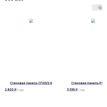
Стеновая панель СП05/2.6
Стеновая панель P171
2 820
₽
3 595
₽
/
1 pc
/
1 pc