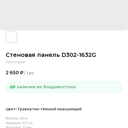
Стеновая панель D302-1632G
Decomaster
2 650
₽
/
1 pc
В наличии во Владивостоке
Цвет: Травертин тёмный мерцающий
Высота: 2,9 м.
Ширина: 12,2 см.
Толщина: 21 мм.