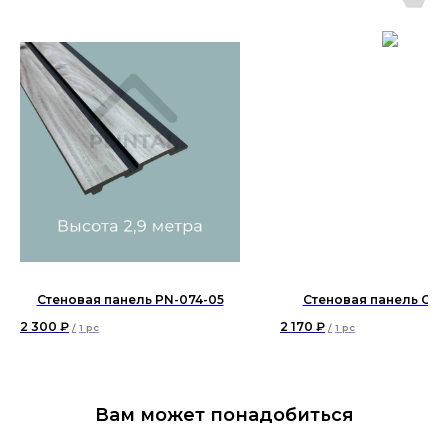
Стеновая панель PN-074-05
Стеновая панель СП0
2 300
₽
2 170
₽
/
1 pc
/
1 pc
Вам может понадобиться