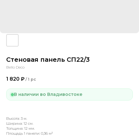
Стеновая панель СП22/3
Bello Deco
1 820
₽
/
1 pc
В наличии во Владивостоке
Высота: 3 м.
Ширина: 12 см.
Толщина: 12 мм.
Площадь 1 панели: 0,36 м²