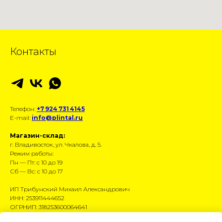
Контакты
Телефон:
+7 924 731 4145
E-mail:
info@plintal.ru
Магазин-склад:
г. Владивосток, ул. Чкалова, д. 5.
Режим работы:
Пн — Пт: с 10 до 19
Сб — Вс: с 10 до 17
ИП Трибунский Михаил Александрович
ИНН: 253911444652
ОГРНИП: 318253600064641