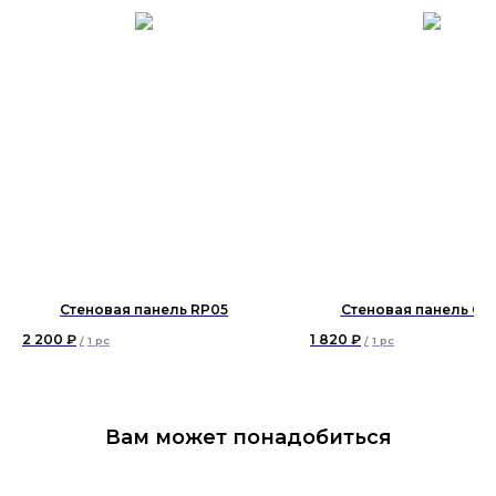
Стеновая панель RP05
Стеновая панель СП
2 200
₽
1 820
₽
/
1 pc
/
1 pc
Вам может понадобиться