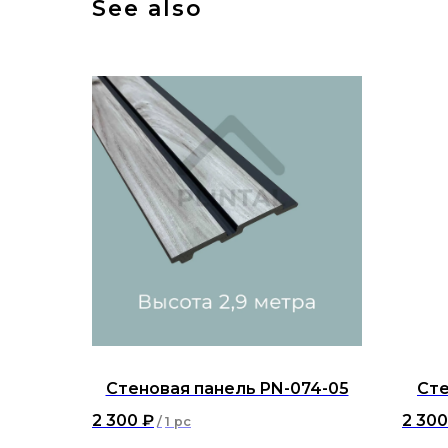
See also
Стеновая панель PN-074-05
Сте
2 300
₽
2 300
/
1 pc