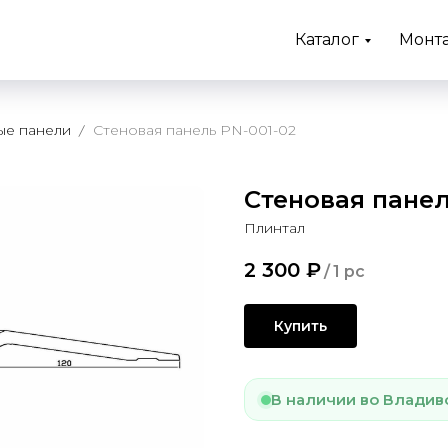
Каталог
Монт
ые панели
Стеновая панель PN-001-02
Стеновая панел
Плинтал
2 300
₽
/
1 pc
Купить
В наличии во Владив