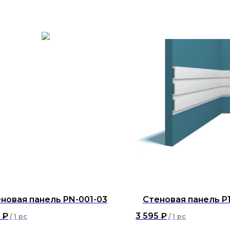
новая панель PN-001-03
Стеновая панель P
₽
3 595
₽
/
1 pc
/
1 pc