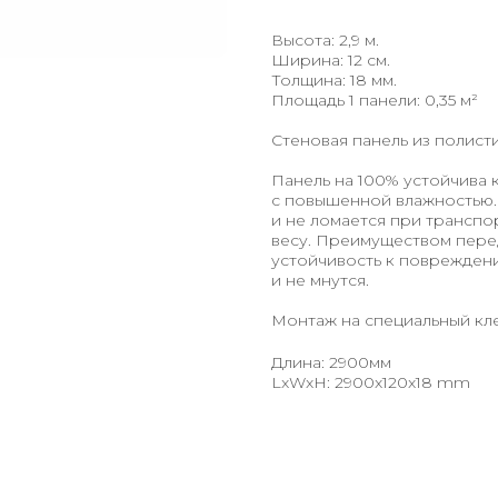
Высота: 2,9 м.
Ширина: 12 см.
Толщина: 18 мм.
Площадь 1 панели: 0,35 м²
Стеновая панель из полист
Панель на 100% устойчива 
с повышенной влажностью. 
и не ломается при транспо
весу. Преимуществом пере
устойчивость к поврежден
и не мнутся.
Монтаж на специальный кле
Длина: 2900мм
LxWxH: 2900x120x18 mm