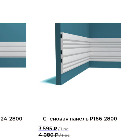
124-2800
Стеновая панель P166-2800
3 595
₽
/
1 pc
4 080
₽
/
1 pc