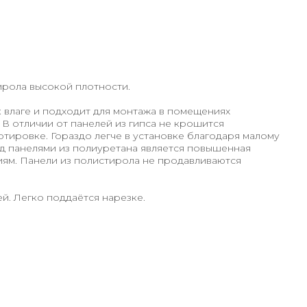
ирола высокой плотности.
к влаге и подходит для монтажа в помещениях
В отличии от панелей из гипса не крошится
ртировке. Гораздо легче в установке благодаря малому
д панелями из полиуретана является повышенная
иям. Панели из полистирола не продавливаются
й. Легко поддаётся нарезке.