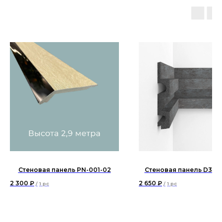
Стеновая панель PN-001-02
Стеновая панель D302
2 300
₽
2 650
₽
/
1 pc
/
1 pc