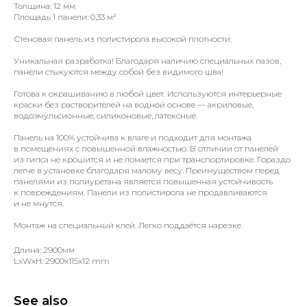
Толщина: 12 мм.
Площадь 1 панели: 0,33 м²
Стеновая панель из полистирола высокой плотности.
Уникальная разработка! Благодаря наличию специальных пазов,
панели стыкуются между собой без видимого шва!
Готова к окрашиванию в любой цвет. Используются интерьерные
краски без растворителей на водной основе — акриловые,
водоэмульсионные, силиконовые, латексные.
Панель на 100% устойчива к влаге и подходит для монтажа
в помещениях с повышенной влажностью. В отличии от панелей
из гипса не крошится и не ломается при транспортировке. Гораздо
легче в установке благодаря малому весу. Преимуществом перед
панелями из полиуретана является повышенная устойчивость
к повреждениям. Панели из полистирола не продавливаются
и не мнутся.
Монтаж на специальный клей. Легко поддаётся нарезке.
Длина: 2900мм
LxWxH: 2900x115x12 mm
See also