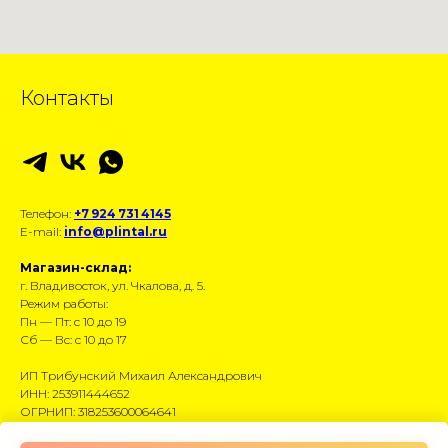
Контакты
Телефон:
+7 924 731 4145
E-mail:
info@plintal.ru
Магазин-склад:
г. Владивосток, ул. Чкалова, д. 5.
Режим работы:
Пн — Пт: с 10 до 19
Сб — Вс: с 10 до 17
ИП Трибунский Михаил Александрович
ИНН: 253911444652
ОГРНИП: 318253600064641