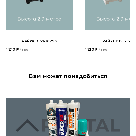
Рейка D157-1629G
Рейка D157-1634
1 210
₽
1 210
₽
/
1 pc
/
1 pc
Вам может понадобиться