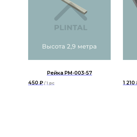
Рейка PM-003-57
450
₽
1 210
/
1 pc