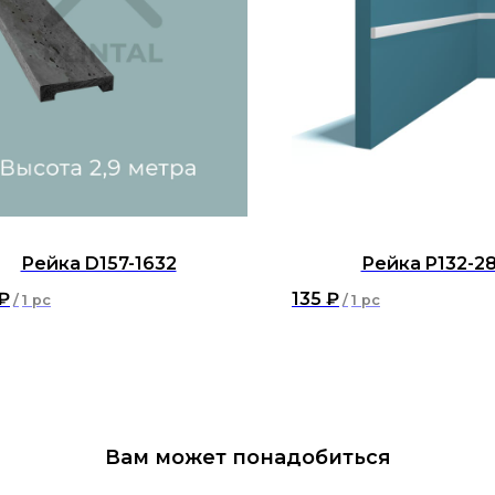
Рейка D157-1632
Рейка P132-2
₽
135
₽
/
1 pc
/
1 pc
Вам может понадобиться