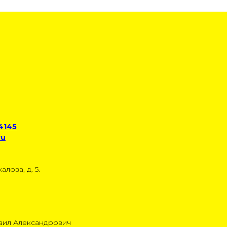
 4145
ru
алова, д. 5.
аил Александрович