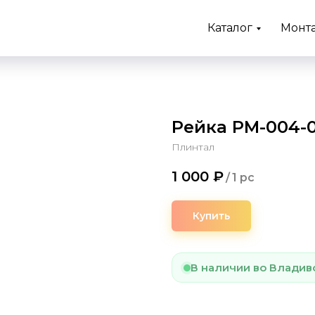
Каталог
Монт
Рейка PM-004-
Плинтал
1 000
₽
/
1 pc
Купить
В наличии во Владив