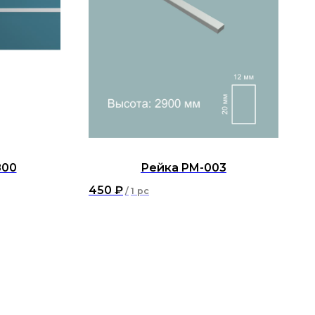
800
Рейка PM-003
450
₽
/
1 pc