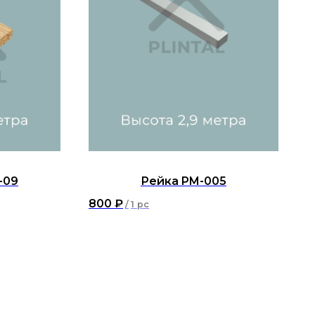
-09
Рейка PM-005
800
₽
/
1 pc