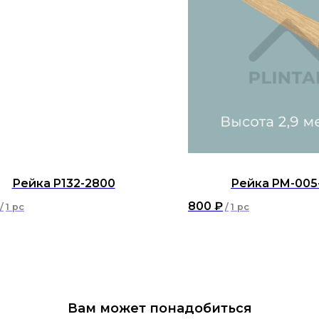
Рейка P132-2800
Рейка PM-005
800
₽
/
1 pc
/
1 pc
Вам может понадобиться