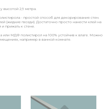
у высотой 2,9 метра.
листирола - простой способ для декорирования стен.
ей (жидкие гвозди). Достаточно просто нанести клей на
и прижать к стене.
ва или МДФ полистирол на 100% устойчив к влаге. Можно
мещениях, например в ванной комнате.