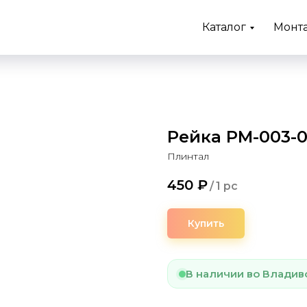
Каталог
Монт
Рейка PM-003-0
Плинтал
450
₽
/
1 pc
Купить
В наличии во Владив