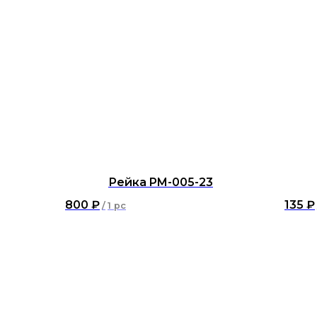
Рейка PM-005-23
800
₽
135
₽
/
1 pc