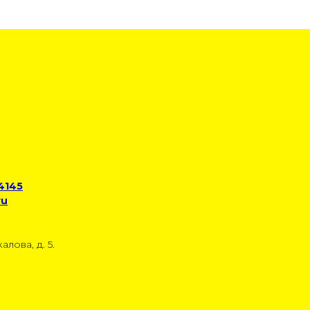
 4145
ru
алова, д. 5.