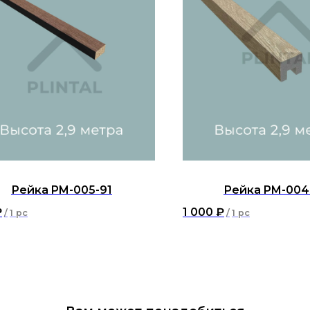
Рейка PM-005-91
Рейка PM-004
₽
1 000
₽
/
1 pc
/
1 pc