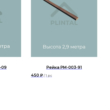
-09
Рейка PM-003-91
450
₽
/
1 pc