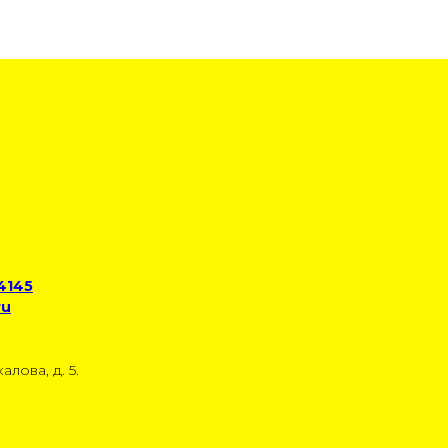
 4145
ru
алова, д. 5.