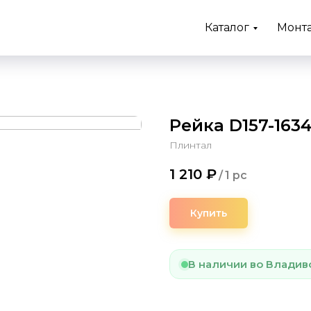
Каталог
Монт
Рейка D157-163
Плинтал
1 210
₽
/
1 pc
Купить
В наличии во Владив