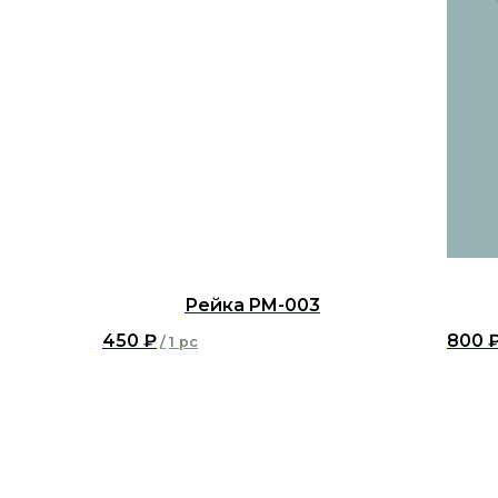
Рейка PM-003
450
₽
800
/
1 pc