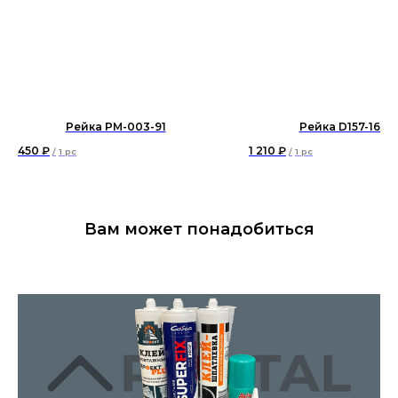
Рейка PM-003-91
Рейка D157-1629
450
₽
1 210
₽
/
1 pc
/
1 pc
Вам может понадобиться