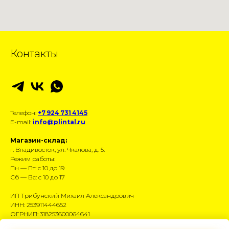
Контакты
Телефон:
+7 924 731 4145
E-mail:
info@plintal.ru
Магазин-склад:
г. Владивосток, ул. Чкалова, д. 5.
Режим работы:
Пн — Пт: с 10 до 19
Сб — Вс: с 10 до 17
ИП Трибунский Михаил Александрович
ИНН: 253911444652
ОГРНИП: 318253600064641