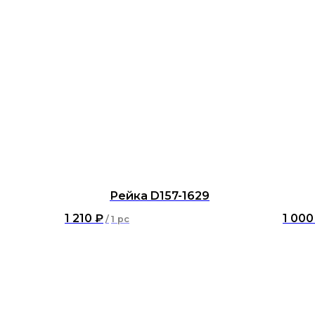
Рейка D157-1629
1 210
₽
1 000
/
1 pc