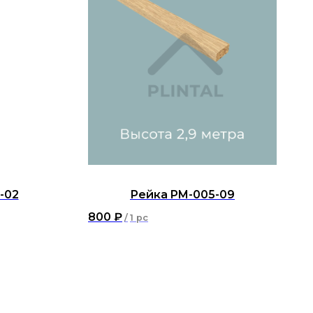
-02
Рейка PM-005-09
800
₽
/
1 pc