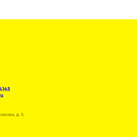
 4145
ru
алова, д. 5.