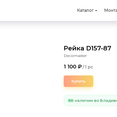
Каталог
Монт
Рейка D157-87
Decomaster
1 100
₽
/
1 pc
Купить
В наличии во Владив