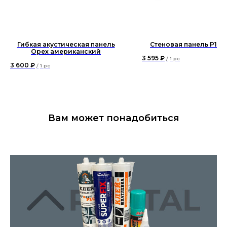
Гибкая акустическая панель
Стеновая панель P173
Орех американский
3 595
₽
/
1 pc
3 600
₽
/
1 pc
Вам может понадобиться