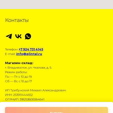
Контакты
Телефон:
+7 924 731 4145
E-mail:
info@plintal.ru
Магазин-склад:
г. Владивосток, ул. Чкалова, д. 5.
Режим работы:
Пн — Пт: с 10 до 19
Сб — Вс: с 10 до 17
ИП Трибунский Михаил Александрович
ИНН: 253911444652
ОГРНИП: 318253600064641
Размещённые данные носят информационный
Купить