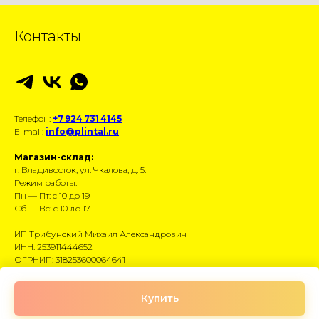
Контакты
Телефон:
+7 924 731 4145
E-mail:
info@plintal.ru
Магазин-склад:
г. Владивосток, ул. Чкалова, д. 5.
Режим работы:
Пн — Пт: с 10 до 19
Сб — Вс: с 10 до 17
ИП Трибунский Михаил Александрович
ИНН: 253911444652
ОГРНИП: 318253600064641
Размещённые данные носят информационный
Купить
характер и не являются публичной офертой.