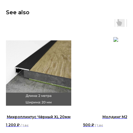
See also
Микроплинтус Чёрный XL 20мм
Молдинг М25
1 200
₽
500
₽
/
1 pc
/
1 pc