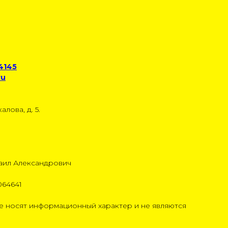
 4145
ru
алова, д. 5.
аил Александрович
064641
 носят информационный характер и не являются