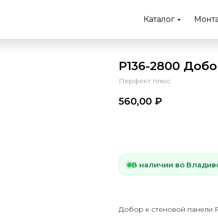
Каталог
Монт
P136-2800 Добо
Перфект плюс
560,00
₽
Купить
В наличии во Владив
Добор к стеновой панели P