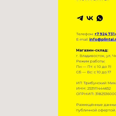
Телефон:
+7 924 731
E-mail:
info@plintal.
Магазин-склад:
г. Владивосток, ул. Чк
Режим работы:
Пн — Пт: с 10 до 19
Сб — Вс: с 10 до 17
ИП Трибунский Мих
ИНН: 253911444652
ОГРНИП: 318253600
Размещённые данные
публичной офертой.