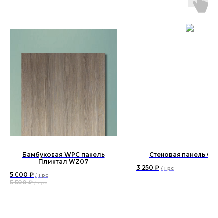
Бамбуковая WPC панель
Стеновая панель СП
Плинтал WZ07
3 250
₽
/
1 pc
5 000
₽
/
1 pc
5 500
₽
/
1 pc