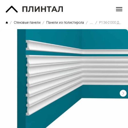
Стеновые панели
Панели из полистирола
...
P136-2000 Добор к панели P121