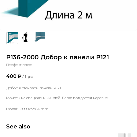
P136-2000 Добор к панели P121
Перфект плюс
400
₽
/
1 pc
Добор к стеновой панели P121.
Монтаж на специальный клей. Легко поддаётся нарезке.
LxWxH: 2000x33x14 mm
See also