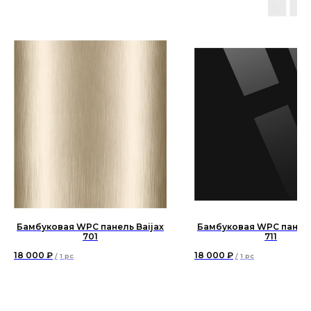
Бамбуковая WPC панель Baijax
Бамбуковая WPC панель
701
711
18 000
₽
18 000
₽
/
1 pc
/
1 pc