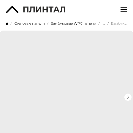
Стеновые панели
Бамбуковые WPC панели
...
Бамбуковая WPC панель Baijax HD принт 9095