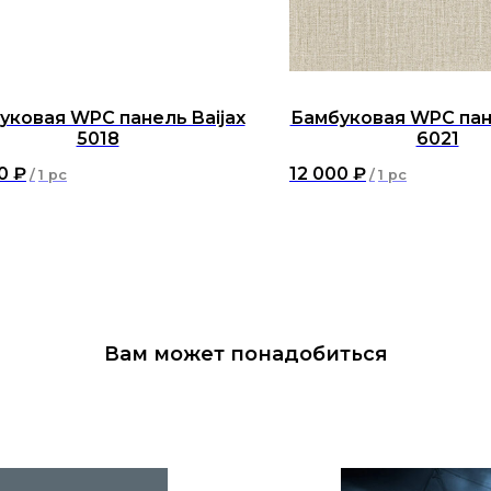
уковая WPC панель Baijax
Бамбуковая WPC пане
5018
6021
0
₽
12 000
₽
/
1 pc
/
1 pc
Вам может понадобиться