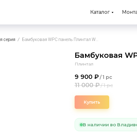
Каталог
Монт
я серия
Бамбуковая WPC панель Плинтал WZ02-120
Бамбуковая WP
Плинтал
9 900
₽
/
1 pc
11 000
₽
/
1 pc
Купить
В наличии во Владив