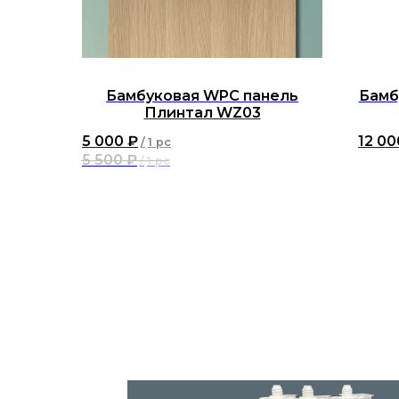
Бамбуковая WPC панель
Бамб
Плинтал WZ03
5 000
₽
12 00
/
1 pc
5 500
₽
/
1 pc