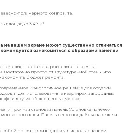
ревесно-полимерного композита.
ель площадью 3,48 м²
а на вашем экране может существенно отличаться
екомендуется ознакомиться с образцами панелей
 помощью простого строительного клея на
. Достаточно просто отштукатуренной стены, что
о экономить бюджет ремонта!
современное и экологичное решение для отделки
дходят для использования в квартирах, загородных
 кафе и других общественных местах.
ная и прочная стеновая панель. Установка панелей
монтажного клея. Панель легко поддаётся нарезке и
 собой может производиться с использованием