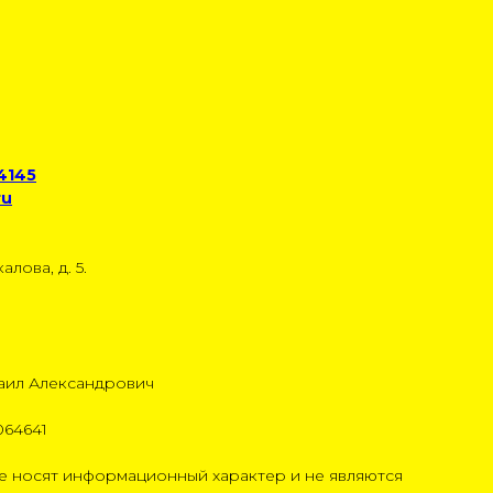
 4145
ru
алова, д. 5.
аил Александрович
064641
 носят информационный характер и не являются