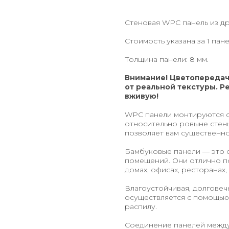
Стеновая WPC панель из д
Стоимость указана за 1 пан
Толщина панели: 8 мм.
Внимание! Цветопередач
от реальной текстуры. Р
вживую!
WPC панели монтируются с
относительно ровыне стены
позволяет вам существенн
Бамбуковые панели — это 
помещений. Они отлично по
домах, офисах, ресторанах,
Влагоустойчивая, долговеч
осуществляется с помощью 
распилу.
Соединение панелей между