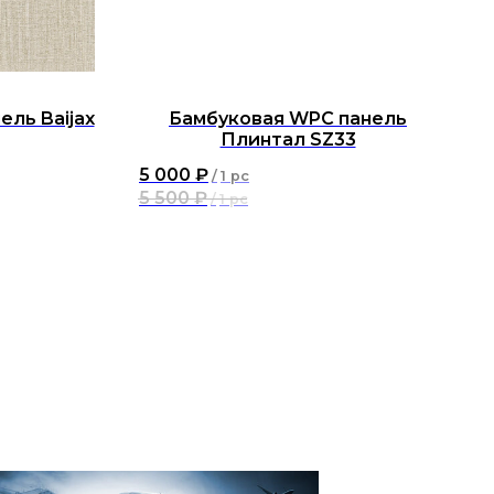
ль Baijax
Бамбуковая WPC панель
Плинтал SZ33
5 000
₽
/
1 pc
5 500
₽
/
1 pc