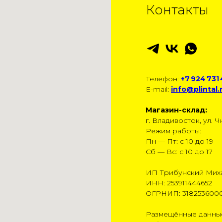
Контакты
Телефон:
+7 924 731
E-mail:
info@plintal.
Магазин-склад:
г. Владивосток, ул. Чк
Режим работы:
Пн — Пт: с 10 до 19
Сб — Вс: с 10 до 17
ИП Трибунский Мих
ИНН: 253911444652
ОГРНИП: 318253600
Размещённые данные