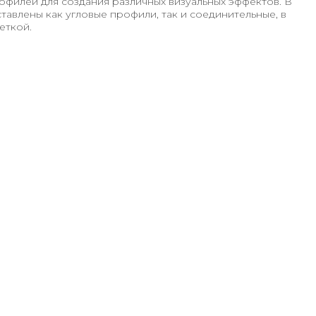
филей для создания различных визуальных эффектов. В
авлены как угловые профили, так и соединительные, в
еткой.