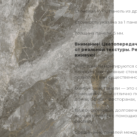
Стеновая WPC панель из д
Стоимость указана за 1 пан
Толщина панели: 5 мм.
Внимание! Цветопередач
от реальной текстуры. Р
вживую!
WPC панели монтируются с
относительно ровные стены
позволяет вам существенн
Бамбуковые панели — это 
помещений. Они отлично по
домах, офисах, ресторанах,
Влагоустойчивая, долговеч
осуществляется с помощью 
распилу.
Соединение панелей между