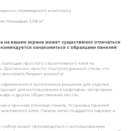
ревесно-полимерного композита.
ель площадью 3,08 м²
а на вашем экране может существенно отличаться
екомендуется ознакомиться с образцами панелей
 помощью простого строительного клея на
. Достаточно просто отштукатуренной стены, что
о экономить бюджет ремонта!
современное и экологичное решение для отделки
дходят для использования в квартирах, загородных
 кафе и других общественных местах.
ная и прочная стеновая панель. Установка панелей
монтажного клея. Панель легко поддаётся нарезке и
 собой может производиться с использованием