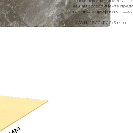
различных алюминиевых про
нашем ассортименте предст
том числе профили с подсв
LxWxH: 2800x1100x5 mm