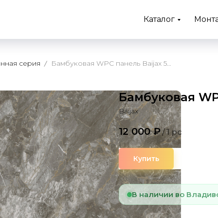
Каталог
Монт
нная серия
Бамбуковая WPC панель Baijax 51016
Бамбуковая WPC
Baijax
12 000
₽
/
1 pc
Купить
В наличии во Владив