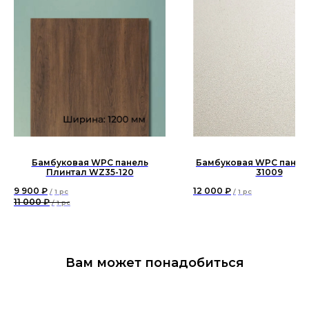
Бамбуковая WPC панель
Бамбуковая WPC панель
Плинтал WZ35-120
31009
9 900
₽
12 000
₽
/
1 pc
/
1 pc
11 000
₽
/
1 pc
Вам может понадобиться