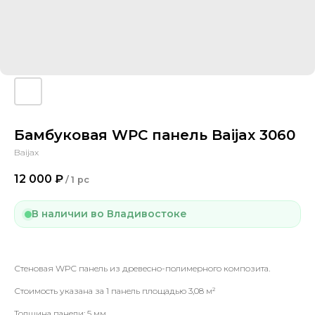
Бамбуковая WPC панель Baijax 3060
Baijax
12 000
₽
/
1 pc
В наличии во Владивостоке
Стеновая WPC панель из древесно-полимерного композита.
Стоимость указана за 1 панель площадью 3,08 м²
Толщина панели: 5 мм.