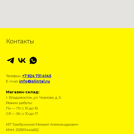
Контакты
Телефон:
+7 924 731 4145
E-mail:
info@plintal.ru
Магазин-склад:
г. Владивосток, ул. Чкалова, д. 5.
Режим работы:
Пн — Пт: с 10 до 19
Сб — Вс: с 10 до 17
ИП Трибунский Михаил Александрович
ИНН: 253911444652