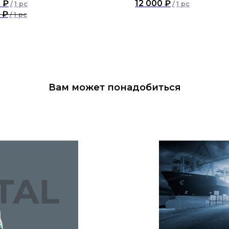
0
₽
12 000
₽
/
1 pc
/
1 pc
₽
/
1 pc
Вам может понадобиться