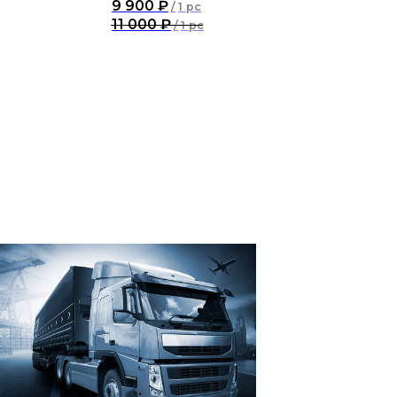
9 900
₽
/
1 pc
11 000
₽
/
1 pc