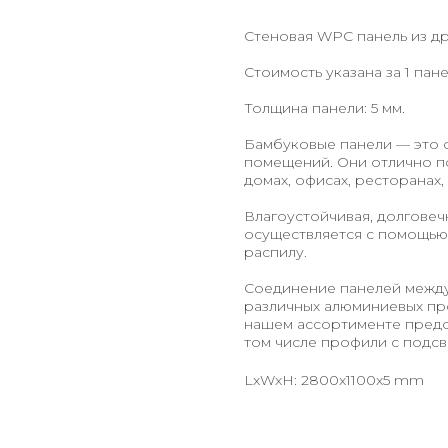
Стеновая WPC панель из д
Стоимость указана за 1 пан
Толщина панели: 5 мм.
Бамбуковые панели — это 
помещений. Они отлично по
домах, офисах, ресторанах,
Влагоустойчивая, долговеч
осуществляется с помощью 
распилу.
Соединение панелей между
различных алюминиевых про
нашем ассортименте предст
том числе профили с подсв
LxWxH: 2800x1100x5 mm