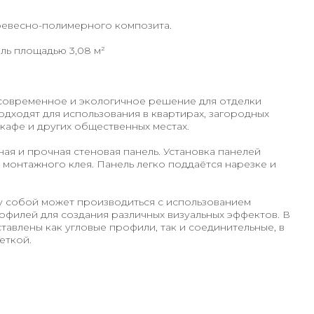
ревесно-полимерного композита.
ель площадью 3,08 м²
современное и экологичное решение для отделки
дходят для использования в квартирах, загородных
 кафе и других общественных местах.
ная и прочная стеновая панель. Установка панелей
монтажного клея. Панель легко поддаётся нарезке и
 собой может производиться с использованием
филей для создания различных визуальных эффектов. В
авлены как угловые профили, так и соединительные, в
еткой.