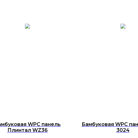
амбуковая WPC панель
Бамбуковая WPC пане
Плинтал WZ36
3024