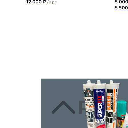
12 000
₽
5 00
/
1 pc
5 500