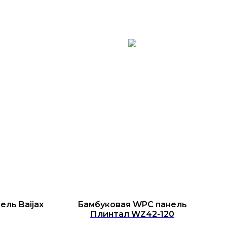
ль Baijax
Бамбуковая WPC панель
Плинтал WZ42-120