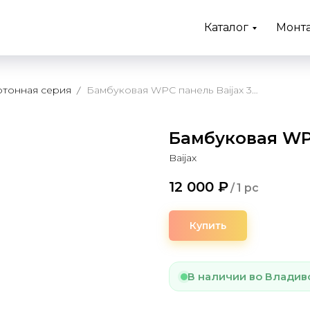
Каталог
Монт
тонная серия
Бамбуковая WPC панель Baijax 3040
Бамбуковая WPC
Baijax
12 000
₽
/
1 pc
Купить
В наличии во Владив