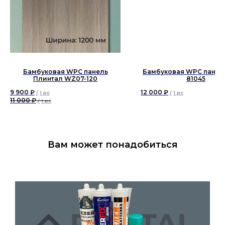
Бамбуковая WPC панель
Бамбуковая WPC панель
Плинтал WZ07-120
81045
9 900
₽
12 000
₽
/
1 pc
/
1 pc
11 000
₽
/
1 pc
Вам может понадобиться