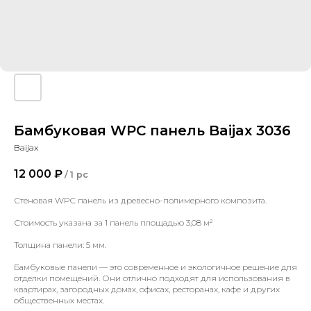
Бамбуковая WPC панель Baijax 3036
Baijax
12 000
₽
/
1 pc
Стеновая WPC панель из древесно-полимерного композита.
Стоимость указана за 1 панель площадью 3,08 м²
Толщина панели: 5 мм.
Бамбуковые панели — это современное и экологичное решение для
отделки помещений. Они отлично подходят для использования в
квартирах, загородных домах, офисах, ресторанах, кафе и других
общественных местах.