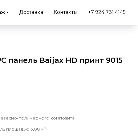
аж
Доставка
Контакты
+7 924 731 4145
 панель Baijax HD принт 9015
ревесно-полимерного композита.
ель площадью 3,08 м²