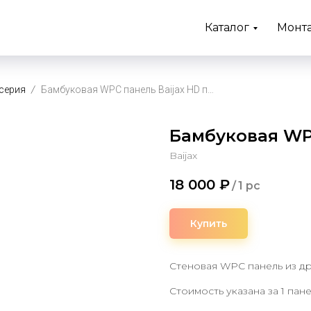
Каталог
Монт
серия
Бамбуковая WPC панель Baijax HD принт 9015
Бамбуковая WPC
Baijax
18 000
₽
/
1 pc
Купить
Стеновая WPC панель из д
Стоимость указана за 1 пан