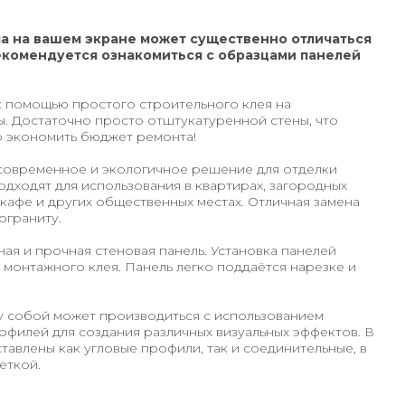
а на вашем экране может существенно отличаться
екомендуется ознакомиться с образцами панелей
 помощью простого строительного клея на
. Достаточно просто отштукатуренной стены, что
о экономить бюджет ремонта!
современное и экологичное решение для отделки
дходят для использования в квартирах, загородных
 кафе и других общественных местах. Отличная замена
граниту.
ная и прочная стеновая панель. Установка панелей
монтажного клея. Панель легко поддаётся нарезке и
 собой может производиться с использованием
филей для создания различных визуальных эффектов. В
авлены как угловые профили, так и соединительные, в
еткой.