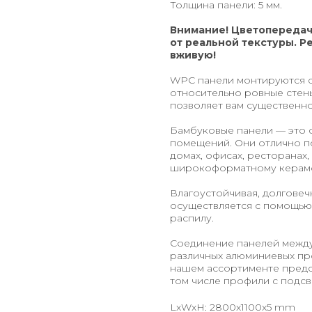
Толщина панели: 5 мм.
Внимание! Цветопередач
от реальной текстуры. Р
вживую!
WPC панели монтируются с
относительно ровные стены
позволяет вам существенн
Бамбуковые панели — это 
помещений. Они отлично по
домах, офисах, ресторанах,
широкоформатному керамо
Влагоустойчивая, долговеч
осуществляется с помощью 
распилу.
Соединение панелей между
различных алюминиевых про
нашем ассортименте предст
том числе профили с подсв
LxWxH: 2800x1100x5 mm