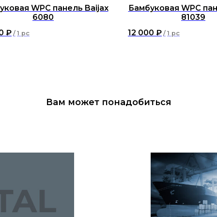
уковая WPC панель Baijax
Бамбуковая WPC пане
6080
81039
0
₽
12 000
₽
/
1 pc
/
1 pc
Вам может понадобиться