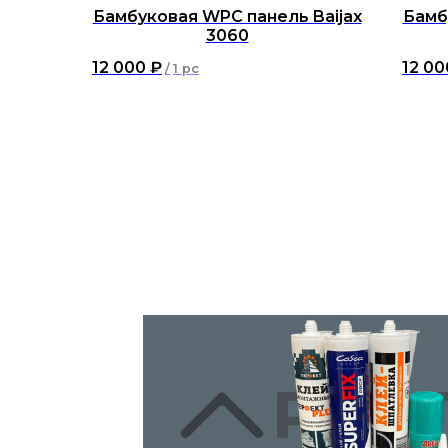
Бамбуковая WPC панель Baijax
Бамб
3060
12 000
₽
12 00
/
1 pc