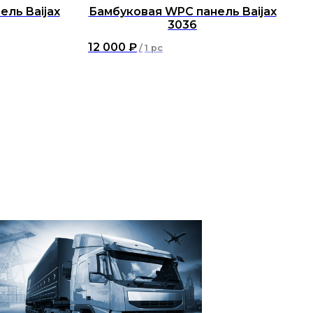
ль Baijax
Бамбуковая WPC панель Baijax
3036
12 000
₽
/
1 pc