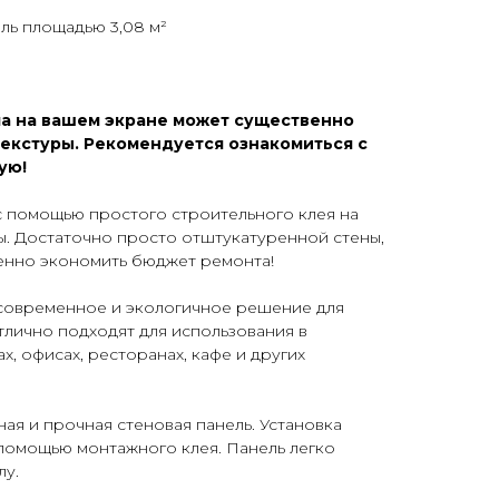
ель площадью 3,08 м²
а на вашем экране может существенно
текстуры. Рекомендуется ознакомиться с
ую!
 помощью простого строительного клея на
ы. Достаточно просто отштукатуренной стены,
венно экономить бюджет ремонта!
современное и экологичное решение для
лично подходят для использования в
х, офисах, ресторанах, кафе и других
ная и прочная стеновая панель. Установка
помощью монтажного клея. Панель легко
лу.