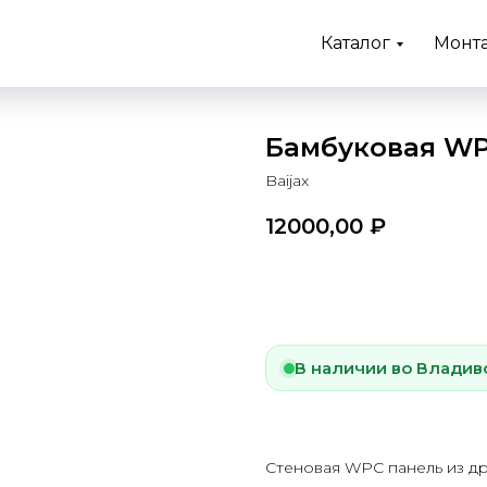
Каталог
Монт
Бамбуковая WPC
Baijax
12000,00
₽
Купить
В наличии во Владив
Стеновая WPC панель из д