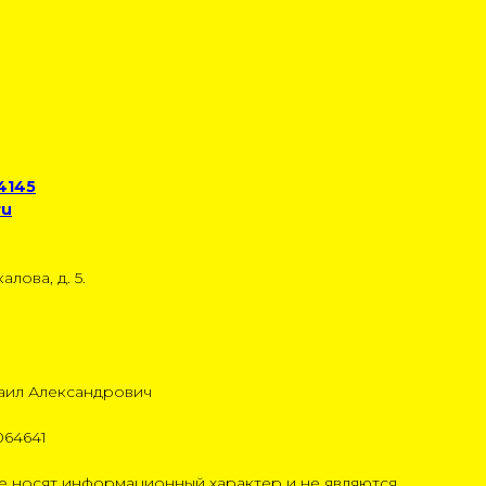
 4145
ru
алова, д. 5.
аил Александрович
064641
 носят информационный характер и не являются