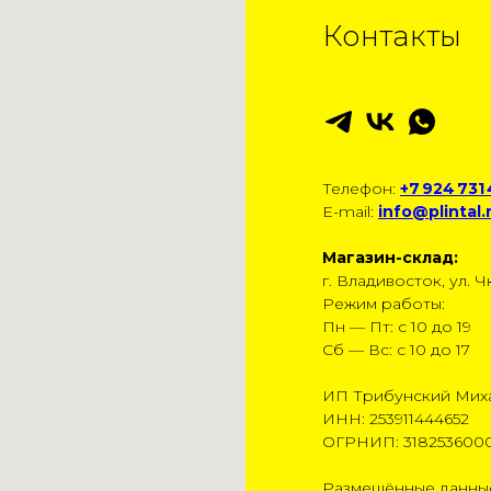
Контакты
Телефон:
+7 924 731
E-mail:
info@plintal.
Магазин-склад:
г. Владивосток, ул. Чк
Режим работы:
Пн — Пт: с 10 до 19
Сб — Вс: с 10 до 17
ИП Трибунский Мих
ИНН: 253911444652
ОГРНИП: 318253600
Размещённые данные