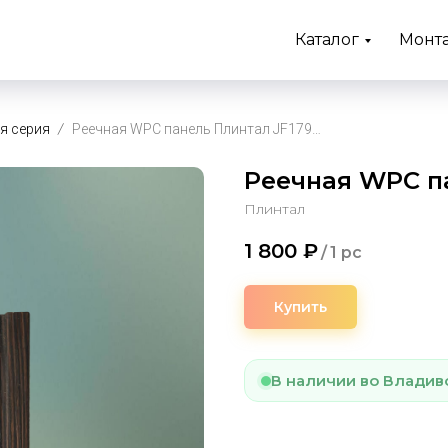
Каталог
Монт
я серия
Реечная WPC панель Плинтал JF179-WZ09
Реечная WPC п
Плинтал
1 800
₽
/
1 pc
Купить
В наличии во Владив