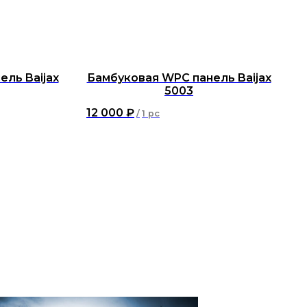
ль Baijax
Бамбуковая WPC панель Baijax
5003
12 000
₽
/
1 pc