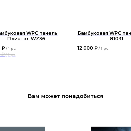
амбуковая WPC панель
Бамбуковая WPC пане
Плинтал WZ36
81031
0
₽
12 000
₽
/
1 pc
/
1 pc
₽
/
1 pc
Вам может понадобиться