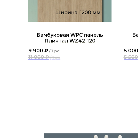
Бамбуковая WPC панель
Б
Плинтал WZ42-120
9 900
₽
5 00
/
1 pc
11 000
₽
5 500
/
1 pc