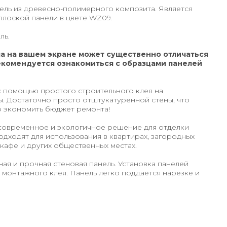
ель из древесно-полимерного композита. Является
плоской панели в цвете WZ09.
ль.
а на вашем экране может существенно отличаться
екомендуется ознакомиться с образцами панелей
 помощью простого строительного клея на
. Достаточно просто отштукатуренной стены, что
о экономить бюджет ремонта!
современное и экологичное решение для отделки
дходят для использования в квартирах, загородных
 кафе и других общественных местах.
ная и прочная стеновая панель. Установка панелей
монтажного клея. Панель легко поддаётся нарезке и