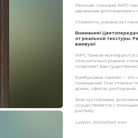
Реечная стеновая WPC пан
идеальным дополнением к 
Стоимость указана за 1 пане
Внимание! Цветопередач
от реальной текстуры. Р
вживую!
WPC панели монтируются с
относительно ровыне стены
позволяет вам существенн
Бамбуковые панели — это 
помещений. Они отлично по
домах, офисах, ресторанах,
Влагоустойчивая, долговеч
осуществляется с помощью 
распилу.
LxWxH: 2900x115x11 mm