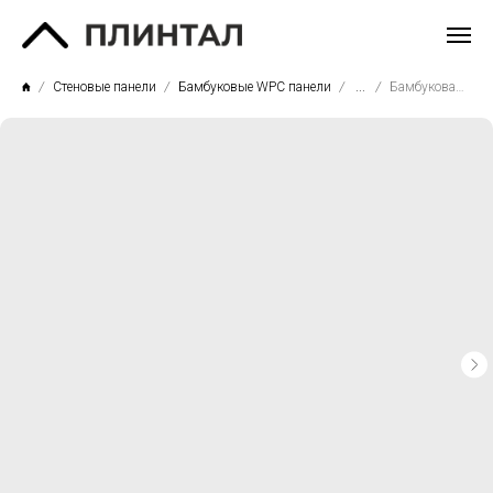
Стеновые панели
Бамбуковые WPC панели
...
Бамбуковая WPC панель Baijax 31005