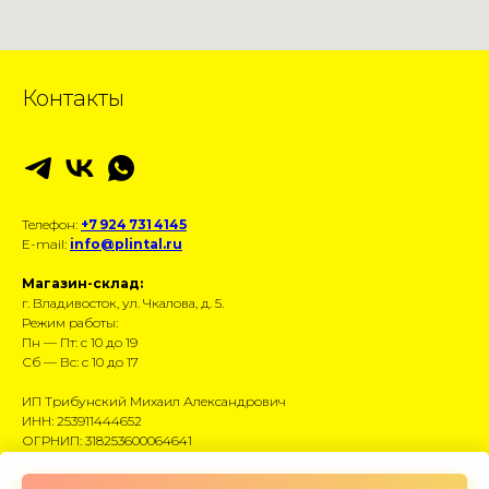
Контакты
Телефон:
+7 924 731 4145
E-mail:
info@plintal.ru
Магазин-склад:
г. Владивосток, ул. Чкалова, д. 5.
Режим работы:
Пн — Пт: с 10 до 19
Сб — Вс: с 10 до 17
ИП Трибунский Михаил Александрович
ИНН: 253911444652
ОГРНИП: 318253600064641
Размещённые данные носят информационный