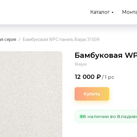
Каталог
Монт
я серия
Бамбуковая WPC панель Baijax 31009
Бамбуковая WPC
Baijax
12 000
₽
/
1 pc
Купить
В наличии во Владив