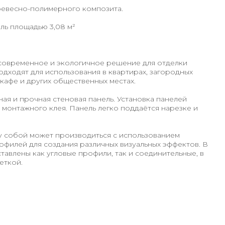
ревесно-полимерного композита.
ель площадью 3,08 м²
современное и экологичное решение для отделки
дходят для использования в квартирах, загородных
 кафе и других общественных местах.
ная и прочная стеновая панель. Установка панелей
монтажного клея. Панель легко поддаётся нарезке и
 собой может производиться с использованием
филей для создания различных визуальных эффектов. В
авлены как угловые профили, так и соединительные, в
еткой.