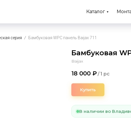
Каталог
Монт
ская серия
Бамбуковая WPC панель Baijax 711
Бамбуковая WPC
Baijax
18 000
₽
/
1 pc
Купить
В наличии во Владив