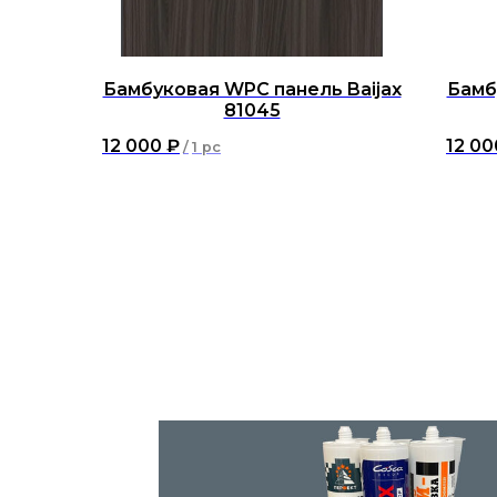
Бамбуковая WPC панель Baijax
Бамб
81045
12 000
₽
12 00
/
1 pc