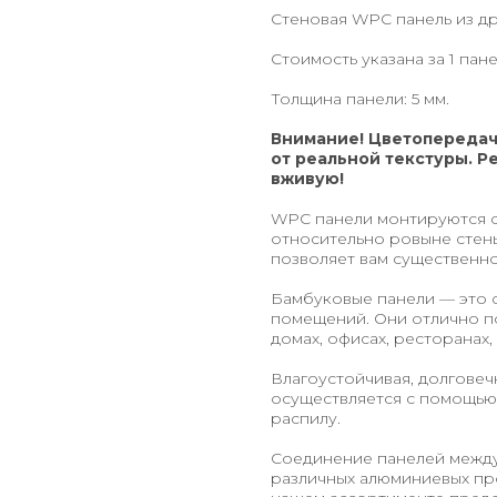
Стеновая WPC панель из д
Стоимость указана за 1 пан
Толщина панели: 5 мм.
Внимание! Цветопередач
от реальной текстуры. Р
вживую!
WPC панели монтируются с
относительно ровыне стены
позволяет вам существенн
Бамбуковые панели — это 
помещений. Они отлично по
домах, офисах, ресторанах,
Влагоустойчивая, долговеч
осуществляется с помощью 
распилу.
Соединение панелей между
различных алюминиевых про