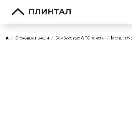
Стеновые панели
Бамбуковые WPC панели
Металличе