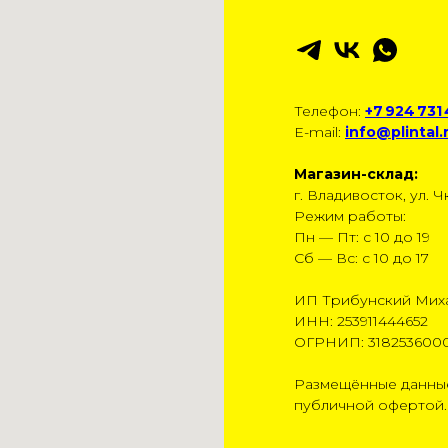
Телефон:
+7 924 731
E-mail:
info@plintal.
Магазин-склад:
г. Владивосток, ул. Чк
Режим работы:
Пн — Пт: с 10 до 19
Сб — Вс: с 10 до 17
ИП Трибунский Мих
ИНН: 253911444652
ОГРНИП: 318253600
Размещённые данные
публичной офертой.