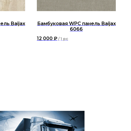
ль Baijax
Бамбуковая WPC панель Baijax
6066
12 000
₽
/
1 pc