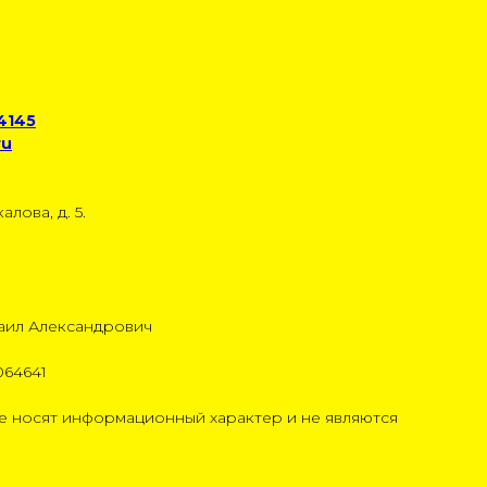
 4145
ru
алова, д. 5.
аил Александрович
064641
 носят информационный характер и не являются