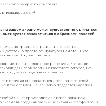
ревесно-полимерного композита.
ель площадью 3,08 м²
а на вашем экране может существенно отличаться
екомендуется ознакомиться с образцами панелей
 помощью простого строительного клея на
. Достаточно просто отштукатуренной стены, что
о экономить бюджет ремонта!
современное и экологичное решение для отделки
дходят для использования в квартирах, загородных
 кафе и других общественных местах.
ная и прочная стеновая панель. Установка панелей
монтажного клея. Панель легко поддаётся нарезке и
 собой может производиться с использованием
филей для создания различных визуальных эффектов. В