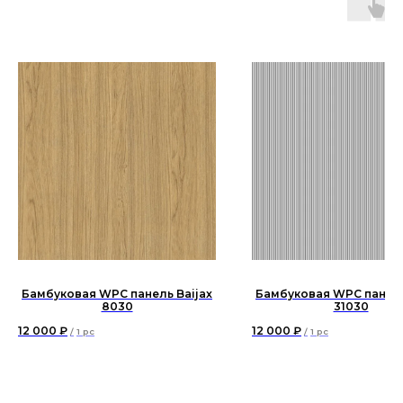
Бамбуковая WPC панель Baijax
Бамбуковая WPC панель
8030
31030
12 000
₽
12 000
₽
/
1 pc
/
1 pc