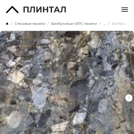
Стеновые панели
Бамбуковые WPC панели
...
Бамбуковая WPC панель Baijax HD принт 9106